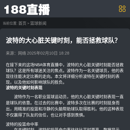
首页
篮球新闻
当前位置:
>
波特的大心脏关键时刻，能否拯救球队？
来源：网络
2025年02月10日 18:28
在接下来的这场NBA体育直播中，波特的大心脏关键时刻能否拯救
球队？这是所有球迷关注的焦点。波特作为一名关键球员，他的表
现往往能决定比赛的走向。本文将详细分析波特在关键时刻的表
现，以及他如何影响球队的胜负。
波特的关键时刻表现
波特作为一名职业篮球运动员，他的大心脏关键时刻表现一直
是球队的依靠。在过去的比赛中，波特多次在比赛的时刻挺身而
出，用精准的投篮和冷静的头脑帮助球队取得胜利。他的这种表现
不仅赢得了队友的信任，也让对手感到畏惧。
波特的投篮命中率
在关键时刻，波特的投篮命中率往往比平时更高。数据显示，