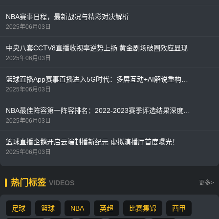
NBA赛事日程，最新战况与精彩对决解析
2025年06月03日
中央八套CCTV8直播收视率逆势上扬 黄金剧场破圈效应显现
2025年06月03日
篮球直播App赛事直播进入5G时代：多屏互动+AI解说重构观赛体验
2025年06月03日
NBA最佳阵容第一阵容排名：2022-2023赛季评选结果深度解析
2025年06月03日
篮球直播企鹅开启云端制播新纪元 虚拟演播厅首度曝光！
2025年06月03日
热门标签
VIDEOS
更多>
足球
篮球
NBA
英超
比赛集锦
西甲