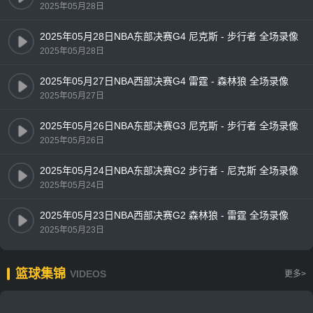
2025年05月28日
2025年05月28日NBA东部决赛G4 尼克斯 - 步行者 全场录像
2025年05月28日
2025年05月27日NBA西部决赛G4 雷霆 - 森林狼 全场录像
2025年05月27日
2025年05月26日NBA东部决赛G3 尼克斯 - 步行者 全场录像
2025年05月26日
2025年05月24日NBA东部决赛G2 步行者 - 尼克斯 全场录像
2025年05月24日
2025年05月23日NBA西部决赛G2 森林狼 - 雷霆 全场录像
2025年05月23日
篮球集锦
VIDEOS
更多>