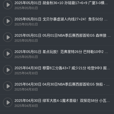
2025年05月01日 胡金秋36+10 孙铭徽17+6+9 广厦3-0横扫辽宁闯入总决赛！
2025年05月01日
2025年05月01日 戈贝尔暴虐湖人内线27+24！詹东50分 湖人1-4负森林狼出局！
2025年05月01日
2025年05月01日 05月01日NBA季后赛西部首轮G5 森林狼 - 湖人 精彩镜头
2025年05月01日
2025年05月01日 差点玩脱！范弗里特26分 巴特勒10中2 火箭轻取勇士追至2-3
2025年05月01日
2025年04月30日 穆雷8三分轰43+7 威少21分 哈登9中3 掘金3-2快船勇夺天王山
2025年04月30日
2025年04月30日 04月30日NBA季后赛西部首轮G5 快船 - 掘金 精彩镜头
2025年04月30日
2025年04月30日 绿军大胜4-1魔术晋级！双探花58分 小瓦25分 班凯罗19+9
2025年04月30日