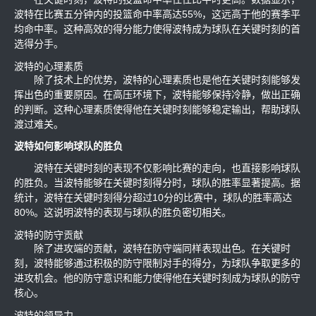
波特在比赛五分钟内的投篮命中率高达55%，这远高于他的赛季平
均命中率。这种高效的得分能力使得波特成为球队在关键时刻的首
选得分手。
波特的心理素质
除了技术上的优势，波特的心理素质也是他在关键时刻能够发
挥出色的重要原因。在高压环境下，波特能够保持冷静，做出正确
的判断。这种心理素质使得他在关键时刻能够稳定输出，帮助球队
渡过难关。
波特如何影响球队的胜负
波特在关键时刻的表现不仅影响比赛的走向，也直接影响球队
的胜负。当波特能够在关键时刻得分时，球队的胜率显著提高。据
统计，波特在关键时刻得分超过10分的比赛中，球队的胜率高达
80%。这说明波特的表现与球队的胜负密切相关。
波特的防守贡献
除了进攻端的贡献，波特在防守端同样表现出色。在关键时
刻，波特能够通过积极的防守限制对手的得分，为球队争取更多的
进攻机会。他的防守意识和能力使得他在关键时刻成为球队的防守
核心。
波特的领导力