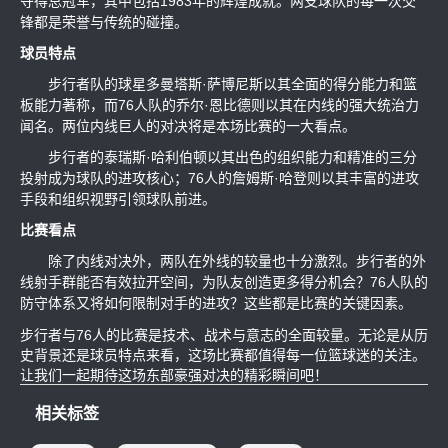
夺得总冠军，其中包括1983年的辉煌成就。两支球队的每一次交
锋都是荣誉与传统的碰撞。
球员特点
步行者队的球星多曼塔斯·萨博尼斯以其全面的得分能力和篮
板能力著称，而76人队的乔尔·恩比德则以其在内线的强大统治力
闻名。两位内线巨人的对决将是本场比赛的一大看点。
步行者的泰瑞斯·哈利伯顿以其出色的组织能力和精准的三分
投射成为球队的进攻核心；76人的詹姆斯·哈登则以其丰富的进攻
手段和组织视野引领球队前进。
比赛看点
除了内线对决外，两队在外线的较量也十分激烈。步行者的外
线射手群能否有效拉开空间，为队友创造更多得分机会？76人队的
防守体系又将如何限制对手的进攻？这些都是比赛的关键因素。
步行者与76人的比赛是技术、战术与意志的全面较量。无论是从历
史背景还是球员特点来看，这场比赛都值得每一位篮球迷的关注。
让我们一起期待这场东部豪强对决的精彩瞬间吧！
相关标签