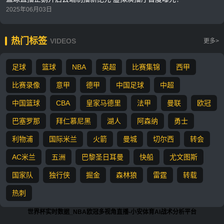
2025年06月03日
热门标签
VIDEOS
更多>
足球
篮球
NBA
英超
比赛集锦
西甲
比赛录像
意甲
德甲
中国足球
中超
中国篮球
CBA
皇家马德里
法甲
曼联
欧冠
巴塞罗那
拜仁慕尼黑
湖人
阿森纳
勇士
利物浦
国际米兰
火箭
曼城
切尔西
转会
AC米兰
五洲
巴黎圣日耳曼
快船
尤文图斯
国家队
独行侠
掘金
森林狼
雷霆
转载
热刺
世界杯实时数据_NBA欧冠多视角直播-小安体育AI战术分析平台