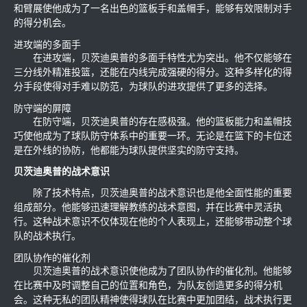
和臂展使他成为了一名出色的篮板手和盖帽手，能够有效限制对手
的得分机会。
进攻端的多面手
在进攻端，贝茨迪奥普的多面手特性尤为突出。他不仅能够在
三分线外精准投篮，还能在内线完成强硬的得分。这种多样化的得
分手段使得对手难以防范，为球队的进攻提供了更多的选择。
防守端的屏障
在防守端，贝茨迪奥普的存在感极强。他的篮板能力和盖帽技
巧使他成为了球队防守体系中的重要一环。无论是在篮下的卡位还
是在外线的协防，他都能为球队提供坚实的防守支持。
贝茨迪奥普的战术意识
除了技术特点，贝茨迪奥普的战术意识也是他全面性能的重要
组成部分。他能够迅速理解教练的战术意图，并在比赛中灵活执
行。这种战术意识不仅体现在他的个人表现上，还能够带动整个球
队的战术执行。
团队协作的催化剂
贝茨迪奥普的战术意识使他成为了团队协作的催化剂。他能够
在比赛中及时调整自己的位置和角色，为队友创造更多的得分机
会。这种无私的团队精神使得球队在比赛中更加团结，战术执行更