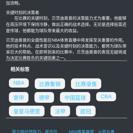
加流畅。
关键时刻的决策者
在比赛的关键时刻，贝茨迪奥普的决策能力尤为重要。他能够
在高压环境下保持冷静，做出正确的战术选择。无论是选择投篮还
是传球，他都能为球队带来最大的收益。
贝茨迪奥普的全面性能在NBA体育直播中将发挥至关重要的作用。
他的技术特点、战术意识以及关键时刻的决策能力，都将为球队带
来巨大的帮助。在即将到来的比赛中，贝茨迪奥普的表现无疑将成
为决定比赛胜负的关键因素之一。
相关标签
NBA
比赛集锦
比赛录像
CBA
意甲
德甲
中国篮球
皇家马德里
法甲
欧冠
上一篇
下一篇
莫兰特的领导力，能否在NBA体育直播中更上一层楼？
NBA赛事展望：火箭与勇士未来30天赛事、IP、粉丝文化及网络评价深度剖析