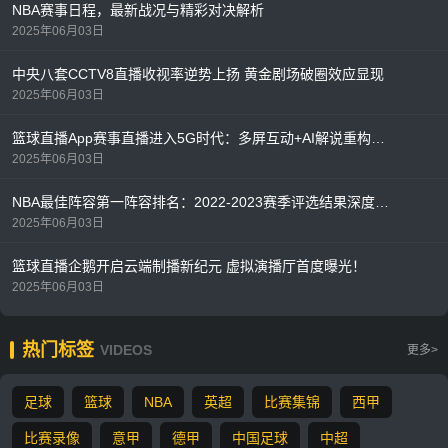
NBA赛事日程，最新战况与精彩对决解析
2025年06月03日
中央八套CCTV8直播收视率逆势上扬 黄金剧场破圈效应显现
2025年06月03日
篮球直播App赛事直播进入5G时代：多屏互动+AI解说重构观赛体验
2025年06月03日
NBA最佳阵容第一阵容排名：2022-2023赛季评选结果深度解析
2025年06月03日
篮球直播企鹅开启云端制播新纪元 虚拟演播厅首度曝光！
2025年06月03日
热门标签
VIDEOS
更多>
足球
篮球
NBA
英超
比赛集锦
西甲
比赛录像
意甲
德甲
中国足球
中超