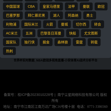
中国篮球
CBA
皇家马德里
法甲
曼联
欧冠
巴塞罗那
拜仁慕尼黑
湖人
阿森纳
勇士
利物浦
国际米兰
火箭
曼城
切尔西
转会
AC米兰
五洲
巴黎圣日耳曼
快船
尤文图斯
国家队
独行侠
掘金
森林狼
雷霆
转载
热刺
世界杯实时数据_NBA欧冠多视角直播-小安体育AI战术分析平台
『
』所有赛事足球直播，NBA直播信号源均由用户收集或从搜索引擎
搜索整理获得，所有内容均来自互联网，我们自身不提供任何直播信
号和视频内容，如有侵犯您的权益请联系我们，我们会第一时间处理
备案号：桂ICP备2023010228号 |
南宁尘星网络科技有限公司 版权
所有
地址：南宁市江南区江南万达广场C16号楼十层 电话：0771-3386560